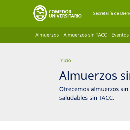
Saltar
a
Secretaría de Bien
contenido
principal
Almuerzos
Almuerzos sin TACC
Eventos
Inicio
Almuerzos s
Ofrecemos almuerzos sin g
saludables sin TACC.